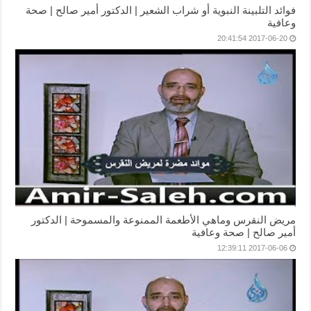
فوائد التلبينة النبوية أو شراب الشعير | الدكتور أمير صالح | صحة
وعافية
2017-06-20 20:41:54
مريض النقرس وماهي الأطعمة الممنوعة والمسموحة | الدكتور
أمير صالح | صحة وعافية
2017-06-06 12:39:11