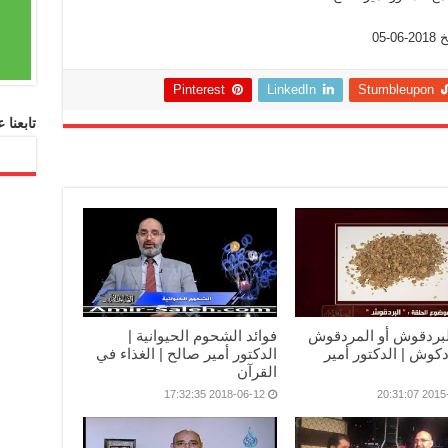
05
Pinterest
LinkedIn
Stumbleupon
تابعنا
البردقوش أو المردقوش
فوائد الشحوم الحيوانية |
دكوش | الدكتور أمير
الدكتور أمير صالح | الغذاء في
القرآن
2018-06-12 17:32:35
2015-10-