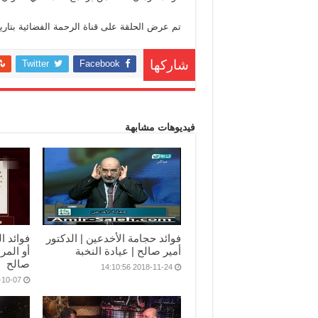
تم عرض الحلقة على قناة الرحمة الفضائية بتاريخ 2018-06-
Twitter
Facebook
شاركها
فيديوهات مشابهة
فوائد حجامة الأخدعين | الدكتور
فوائد 
أمير صالح | عيادة النخبة
أو المر
صالح
2018-11-24 14:10:56
07 20:31:07