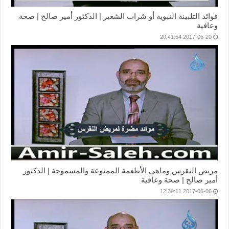
فوائد التلبينة النبوية أو شراب الشعير | الدكتور أمير صالح | صحة
وعافية
2017-06-20 20:41:54
مريض النقرس وماهي الأطعمة الممنوعة والمسموحة | الدكتور
أمير صالح | صحة وعافية
2017-06-06 12:39:11