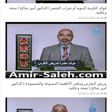
فوائد التلبينة النبوية أو شراب الشعير | الدكتور أمير صالح | صحة
وعافية
2017-06-20 20:41:54
مريض النقرس وماهي الأطعمة الممنوعة والمسموحة | الدكتور
أمير صالح | صحة وعافية
2017-06-06 12:39:11