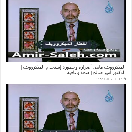
الميكروويف ماهي أضراره وخطورة إستخدام الميكروويف |
الدكتور أمير صالح | صحة وعافية
2017-06-17 17:39:29