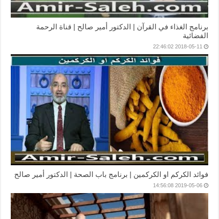
برنامج الغذاء في القرآن | الدكتور أمير صالح | قناة الرحمة
الفضائية
2018-05-11 22:46:02
فوائد الكركم او الكركمين | برنامج باب الصحة | الدكتور أمير صالح
2019-05-06 14:56:08