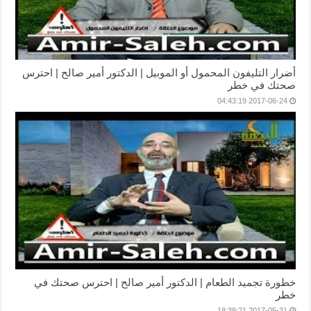
أضرار التليفون المحمول أو الموبيل | الدكتور أمير صالح | احترس
صحتك في خطر
2017-06-24 04:43:19
خطورة تجميد الطعام | الدكتور أمير صالح | احترس صحتك في
خطر
2017-05-31 18:39:21