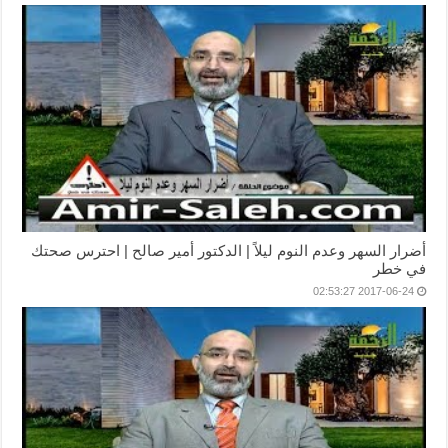
أضرار السهر وعدم النوم ليلاً | الدكتور أمير صالح | احترس صحتك
في خطر
2017-06-24 02:53:27