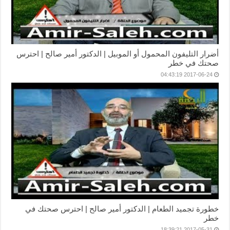
أضرار التليفون المحمول أو الموبيل | الدكتور أمير صالح | احترس
صحتك في خطر
2017-06-24 04:43:19
خطورة تجميد الطعام | الدكتور أمير صالح | احترس صحتك في
خطر
2017-05-31 18:39:21