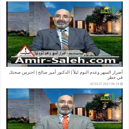
أضرار السهر وعدم النوم ليلاً | الدكتور أمير صالح | احترس صحتك
في خطر
2017-06-24 02:53:27