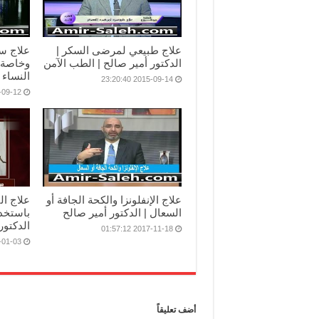
علاج طبيعي لمرضى السكر |
علاج س
الدكتور أمير صالح | الطب الآمن
وخاصة 
النساء 
2015-09-14 23:20:40
12 00:00:00
علاج الإنفلونزا والكحة الجافة أو
علاج ال
السعال | الدكتور أمير صالح
باستخد
الدكتور
2017-11-18 01:57:12
03 02:00:05
أضف تعليقاً