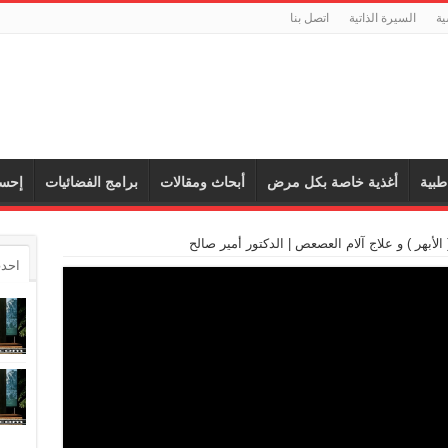
ية
السيرة الذاتية
اتصل بنا
طبية
أغذية خاصة بكل مرض
أبحاث ومقالات
برامج الفضائيات
إحس
الأبهر ) و علاج آلام العصعص | الدكتور أمير صالح
احدث