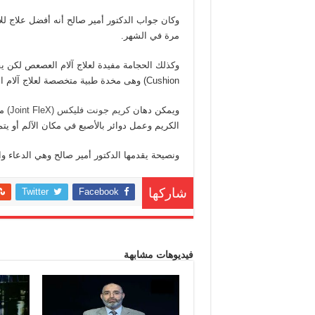
وكان جواب الدكتور أمير صالح أنه أفضل علاج لل
مرة في الشهر.
Cushion) وهى مخدة طبية متخصصة لعلاج آلام العصعص ويتم استخدامها على الأقل عند الجلوس في السيارة.
ويمكن دهان
كريم جونت فليكس (Joint FleX)
من
الكريم وعمل دوائر بالأصبع في مكان الآلم أو يت
ونصيحة يقدمها الدكتور أمير صالح وهي الدعاء وال
Twitter
Facebook
شاركها
فيديوهات مشابهة