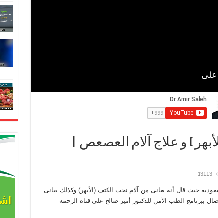
أبهر ) و علاج آلام العصعص |
13113
ودية حيث قال أنه يعانى من آلام تحت الكتف (الأبهر) وكذلك يعانى
ال ببرنامج الطب الآمن للدكتور أمير صالح على قناة الرحمة