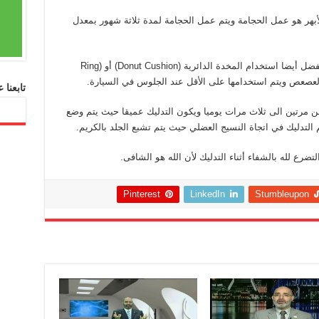
أبهر هو عمل الحجامة ويتم عمل الحجامة لمدة ثلاثة شهور بمعدل
وكذلك الحجامة مفيدة لعلاج آلام العصعص لكن يفضل أيضا استخدام المخدة الدائرية (Donut Cushion) أو (Ring
تابعنا
 مرتين الى ثلاث مرات يوميا ويكون التدليك عميقا حيث يتم وضع
م التدليك في اتجاة النسيج العضلي حيث يتم تشبع الجلد بالكريم.
تضرع لله بالشفاء أثناء التدليك لأن الله هو الشافى.
Pinterest
LinkedIn
Stumbleupon