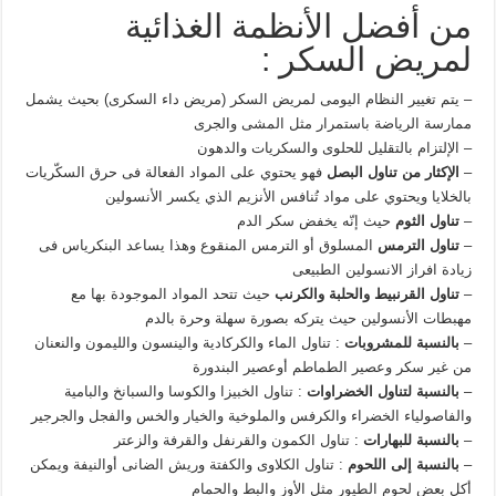
من أفضل الأنظمة الغذائية
لمريض السكر :
– يتم تغيير النظام اليومى لمريض السكر (مريض داء السكرى) بحيث يشمل
ممارسة الرياضة باستمرار مثل المشى والجرى
– الإلتزام بالتقليل للحلوى والسكريات والدهون
–
الإكثار من تناول البصل
فهو يحتوي على المواد الفعالة فى حرق السكّريات
بالخلايا ويحتوي على مواد تُنافس الأنزيم الذي يكسر الأنسولين
–
تناول الثوم
حيث إنّه يخفض سكر الدم
–
تناول الترمس
المسلوق أو الترمس المنقوع وهذا يساعد البنكرياس فى
زيادة افراز الانسولين الطبيعى
–
تناول القرنبيط والحلبة والكرنب
حيث تتحد المواد الموجودة بها مع
مهبطات الأنسولين حيث يتركه بصورة سهلة وحرة بالدم
–
بالنسبة للمشروبات
: تناول الماء والكركادية والينسون والليمون والنعنان
من غير سكر وعصير الطماطم أوعصير البندورة
–
بالنسبة لتناول الخضراوات
: تناول الخبيزا والكوسا والسبانخ والبامية
والفاصولياء الخضراء والكرفس والملوخية والخيار والخس والفجل والجرجير
–
بالنسبة للبهارات
: تناول الكمون والقرنفل والقرفة والزعتر
–
بالنسبة إلى اللحوم
: تناول الكلاوى والكفتة وريش الضانى أوالنيفة ويمكن
أكل بعض لحوم الطيور مثل الأوز والبط والحمام