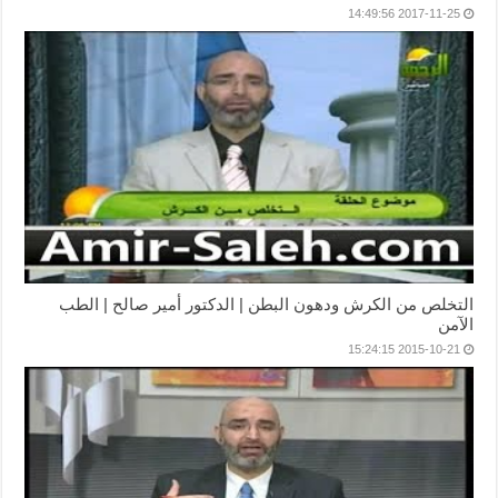
2017-11-25 14:49:56
التخلص من الكرش ودهون البطن | الدكتور أمير صالح | الطب
الآمن
2015-10-21 15:24:15