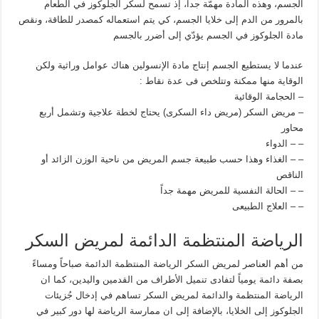
الجسم، وهذه المادة مهمّة جداً، إذ تسمح لسكر الجلوكوز في الطعام
بالمرور من الدم إلى خلايا الجسم، كي يتم استعماله كمصدر للطاقة، ونقص
مادة الجلوكوز في الجسم يؤدّي إلى أضرر بالجسم
عندما لا يستطيع الجسم إنتاج مادة الإنسولين هناك عوامل وراثية ولكن
الوقاية منها ممكنة وتتلخص فى عدة نقاط :
– الحجامة الوقائية
– مريض السكر (مريض داء السكرى) يحتاج لخطة علاجية وتشمل أربع
محاور
– – الدواء
– – الغذاء وهذا حسب طبيعة جسم المريض من ناحية الوزن الزائد أو
الناقص
– – الحالة النفسية للمريض مهمة جداً
– – العلاج الطبيعى
الرياضة المنتظمة الدائمة لمريض السكر
من أهم العناصر لمريض السكر الرياضة المنتظمة الدائمة صباحاً ومساءً
بصفة دائمة يومياً لتفادى تنميل الأطراف من القدمين واليدين، كما ان
الرياضة المنتظمة والدائمة لمريض السكر تساهم في إدخال جُزيئات
الجلوكوز إلى الخلايا، بالإضافة إلى ان ممارسة الرياضة لها دور كبير في