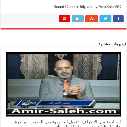
Sound Cloud ➜ http://bit.ly/AmirSalehSC
فيديوهات مشابهة
أسباب تنميل الاطراف - تنميل اليدين وتنميل القدمين - و طرق
علاجها | الدكتور أمير صالح | الطب الآمن