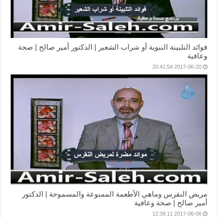
فوائد التلبينة النبوية أو شراب الشعير | الدكتور أمير صالح | صحة
وعافية
2017-06-20 20:41:54
مريض النقرس وماهي الأطعمة الممنوعة والمسموحة | الدكتور
أمير صالح | صحة وعافية
2017-06-06 12:39:11