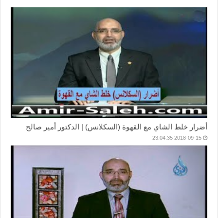
أضرار خلط الشاي مع القهوة (السكلانس) | الدكتور أمير صالح
2018-09-15 23:04:35