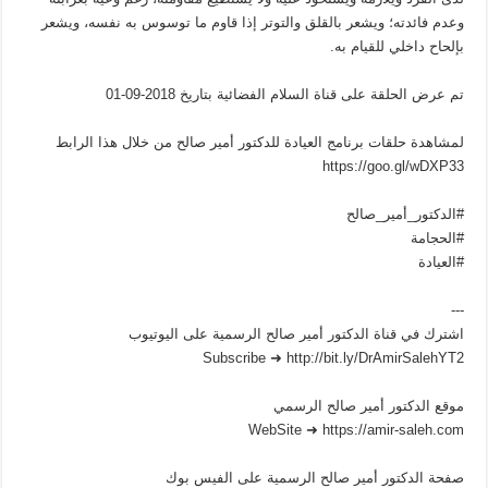
وعدم فائدته؛ ويشعر بالقلق والتوتر إذا قاوم ما توسوس به نفسه، ويشعر
بإلحاح داخلي للقيام به.
تم عرض الحلقة على قناة السلام الفضائية بتاريخ 2018-09-01
لمشاهدة حلقات برنامج العيادة للدكتور أمير صالح من خلال هذا الرابط
https://goo.gl/wDXP33
#الدكتور_أمير_صالح
#الحجامة
#العيادة
---
اشترك في قناة الدكتور أمير صالح الرسمية على اليوتيوب
Subscribe ➜ http://bit.ly/DrAmirSalehYT2
موقع الدكتور أمير صالح الرسمي
WebSite ➜ https://amir-saleh.com
صفحة الدكتور أمير صالح الرسمية على الفيس بوك