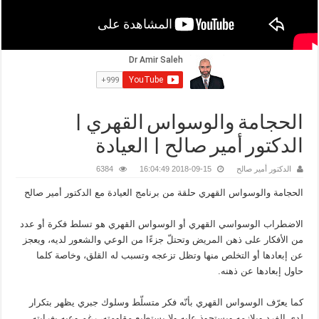
الحجامة والوسواس القهري |
الدكتور أمير صالح | العيادة
الدكتور أمير صالح
2018-09-15 16:04:49
6384
الحجامة والوسواس القهري حلقة من برنامج العيادة مع الدكتور أمير صالح
الاضطراب الوسواسي القهري أو الوسواس القهري هو تسلط فكرة أو عدد
من الأفكار على ذهن المريض وتحتلّ جزءًا من الوعي والشعور لديه، ويعجز
عن إبعادها أو التخلص منها وتظل تزعجه وتسبب له القلق، وخاصة كلما
حاول إبعادها عن ذهنه.
كما يعرّف الوسواس القهري بأنّه فكر متسلّط وسلوك جبري يظهر بتكرار
لدى الفرد ويلازمه ويستحوذ عليه ولا يستطيع مقاومته، رغم وعيه بغرابته