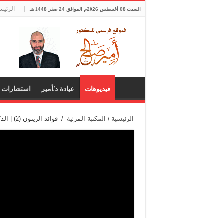
الرئيس
السبت 08 أغسطس 2026م الموافق 24 صفر 1448 هـ
فيديوهات
عيادة د/أمير
استشارات 
الرئيسية
/
المكتبة المرئية
/
فوائد الزيتون (2) | الدكتور أمير صالح | الغذاء في القرآن