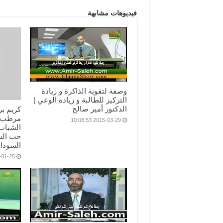
فيديوهات مشابهة
وصفة لتقوية الذاكرة و زيادة
التركيز للطالبة و زيادة الوعي |
الدكتور أمير صالح
كريم بر
مرطب 
2015-03-29 10:08:53
الشباب 
حب الش
السوداء
25 19:50:51