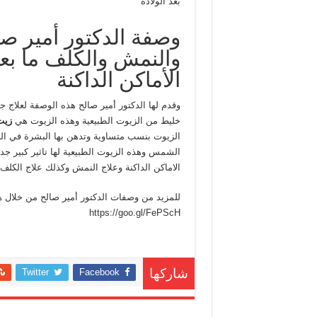
بعد الولادة
وصفة الدكتور أمير صال
والنمش والكلف ما بعد
الأماكن الداكنة
وقدم لها الدكتور أمير صالح هذه الوصفة لعلاج 
خليط من الزيوت الطبيعية وهذه الزيوت هي
زيت
الزيوت بنسب متساوية وتدهن بها البشرة في ا
الشمس وهذه الزيوت الطبيعية لها تاثير كبير جدا 
الاماكن الداكنة وعلاج النمش وكذلك علاج الكلف م
للمزيد من وصفات الدكتور أمير صالح من خلال ه
https://goo.gl/FePScH
Twitter
Facebook
شاركها