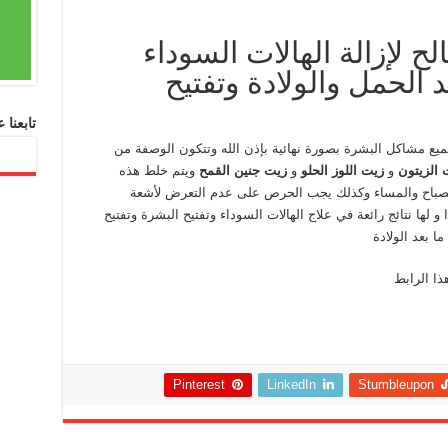
ح لإزالة الهالات السوداء
 الحمل والولادة وتفتيح
تابعنا
جميع مشاكل البشرة بصورة نهائية بإذن الله وتتكون الوصفة من
 الزيتون
و
زيت اللوز الحلو
و
زيت جنين القمح
ويتم خلط هذه
لصباح والمساء وكذلك يجب الحرص على عدم التعرض لأشعة
و لها نتائج رائعة في علاج الهالات السوداء وتفتيح البشرة وتفتيح
ا بعد الولادة
ذا الرابط
Pinterest
LinkedIn
Stumbleupon