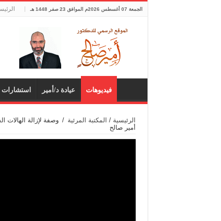
الرئيس
الجمعة 07 أغسطس 2026م الموافق 23 صفر 1448 هـ
فيديوهات
عيادة د/أمير
استشارات 
الرئيسية
/
المكتبة المرئية
/
وصفة لإزالة الهالات ال
أمير صالح