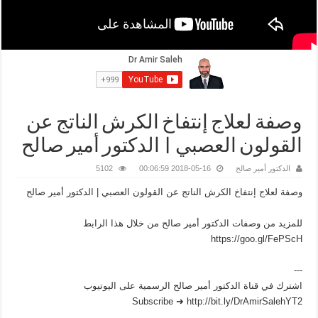
وصفة لعلاج إنتفاخ الكرش الناتج عن
القولون العصبي | الدكتور أمير صالح
الدكتور أمير صالح
2018-05-16 00:06:59
5102
وصفة لعلاج إنتفاخ الكرش الناتج عن القولون العصبي | الدكتور أمير صالح
للمزيد من وصفات الدكتور أمير صالح من خلال هذا الرابط
https://goo.gl/FePScH
---
اشترك في قناة الدكتور أمير صالح الرسمية على اليوتيوب
Subscribe ➜ http://bit.ly/DrAmirSalehYT2