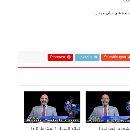
Goo
لوحيدة على ديلي موشن
Pinterest
LinkedIn
Stumbleupon
لشحوم الحيوانية |
فوائد السمك ( لحمًا طريًا ) |