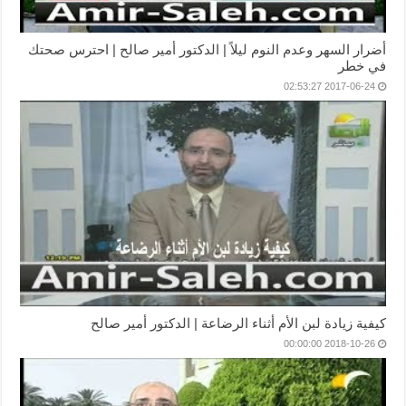
أضرار السهر وعدم النوم ليلاً | الدكتور أمير صالح | احترس صحتك
في خطر
2017-06-24 02:53:27
كيفية زيادة لبن الأم أثناء الرضاعة | الدكتور أمير صالح
2018-10-26 00:00:00