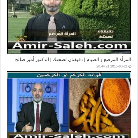
المرأة المرضع و الصيام | دقيقتان لصحتك | الدكتور أمير صالح
2015-03-21 20:44:21