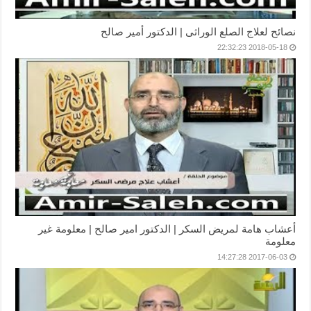
نصائح لعلاج الصلع الوراثى | الدكتور أمير صالح
2018-05-18 22:32:23
أعشاب هامة لمريض السكر | الدكتور امير صالح | معلومة غير
معلومة
2017-06-03 14:27:28