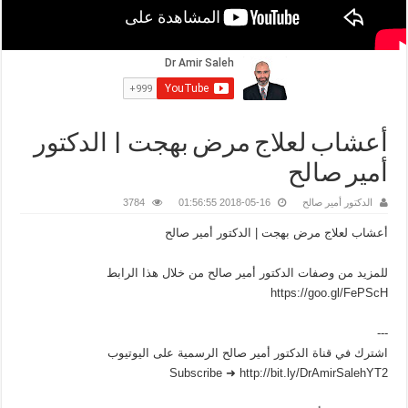
أعشاب لعلاج مرض بهجت | الدكتور
أمير صالح
الدكتور أمير صالح
2018-05-16 01:56:55
3784
أعشاب لعلاج مرض بهجت | الدكتور أمير صالح
للمزيد من وصفات الدكتور أمير صالح من خلال هذا الرابط
https://goo.gl/FePScH
---
اشترك في قناة الدكتور أمير صالح الرسمية على اليوتيوب
Subscribe ➜ http://bit.ly/DrAmirSalehYT2