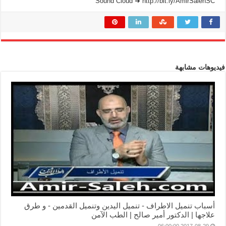
Sound Cloud ➜ http://bit.ly/AmirSalehSC
فيديوهات مشابهة
أسباب تنميل الاطراف - تنميل اليدين وتنميل القدمين - و طرق
علاجها | الدكتور أمير صالح | الطب الآمن