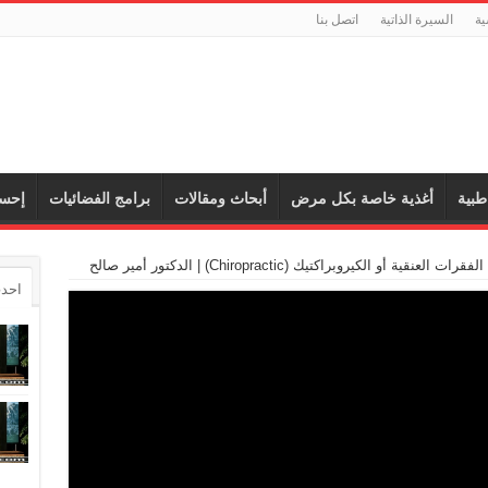
ية
السيرة الذاتية
اتصل بنا
طبية
أغذية خاصة بكل مرض
أبحاث ومقالات
برامج الفضائيات
إحس
ة أو الكيروبراكتيك (Chiropractic) | الدكتور أمير صالح
احدث