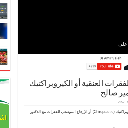
قرات العنقية أو الكيروبراكتيك
2957
توضيح عملي لـ تحريك الفقرات العنقية أو الكيروبراكتيك (Chiropractic) أو الإرجاع الموضعي للفقرات مع الدكتور