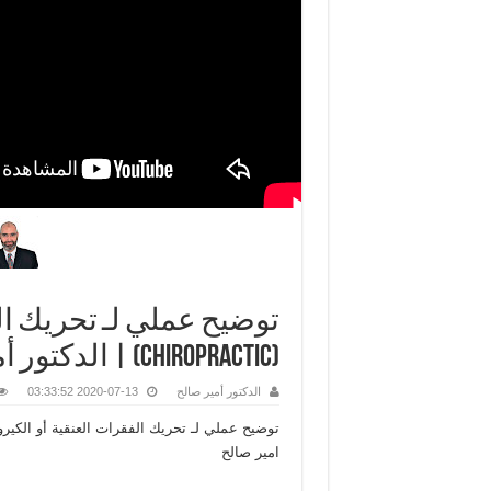
توضيح عملي لـ تحريك الف
(Chiropractic) | الدكتور أمير صالح
الدكتور أمير صالح
2020-07-13 03:33:52
امير صالح