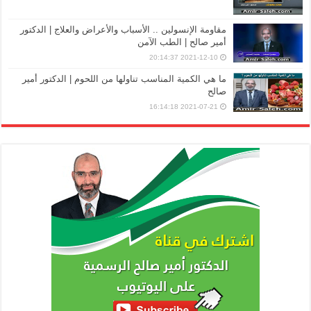
مقاومة الإنسولين .. الأسباب والأعراض والعلاج | الدكتور
أمير صالح | الطب الآمن
2021-12-10 20:14:37
ما هي الكمية المناسب تناولها من اللحوم | الدكتور أمير
صالح
2021-07-21 16:14:18