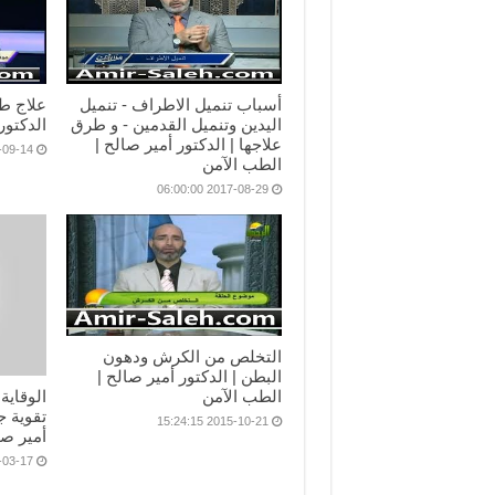
أسباب تنميل الاطراف - تنميل
علاج ط
اليدين وتنميل القدمين - و طرق
الدكتور
علاجها | الدكتور أمير صالح |
14 23:20:40
الطب الآمن
2017-08-29 06:00:00
التخلص من الكرش ودهون
البطن | الدكتور أمير صالح |
الطب الآمن
الوقاية
تقوية ج
2015-10-21 15:24:15
أمير صا
17 21:12:17