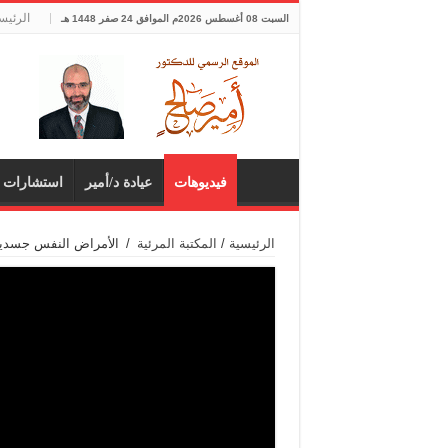
الرئيس
السبت 08 أغسطس 2026م الموافق 24 صفر 1448 هـ
فيديوهات
عيادة د/أمير
استشارات 
الرئيسية
/
المكتبة المرئية
/
الأمراض النفس جسدية 