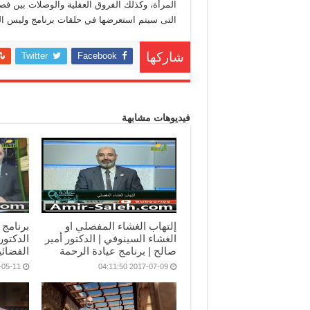
المرأة، وكذلك الفروق العقلية والوصلات بين ف
التى سيتم استعرضها في حلقات برنامج وليس الذ
Twitter
Facebook
شاركها
فيديوهات مشابهة
إلتهاب الغشاء المفصلي او
برنامج 
الغشاء السينوفي | الدكتور أمير
الدكتور
صالح | برنامج عيادة الرحمة
الفضائي
11 22:46:02
2017-07-09 04:11:50