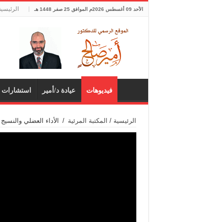
الرئيسية
الأحد 09 أغسطس 2026م الموافق 25 صفر 1448 هـ
فيديوهات
عيادة د/أمير
استشارات 
الرئيسية
/
المكتبة المرئية
/
الأداء العضلي والنسيج 