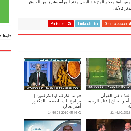
صوص المخ وحجم المخ عند الرجل وعند المرأة، وغيرها من الفروق
كر كالأنثى
Pinterest
LinkedIn
Stumbleupon
تابعنا
الغذاء في القرآن |
فوائد الكركم او الكركمين |
 أمير صالح | قناة الرحمة
برنامج باب الصحة | الدكتور
ة
أمير صالح
2019-05-06 14:56:08
2018-05-