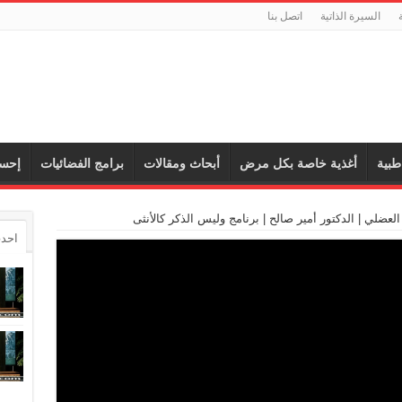
السيرة الذاتية
اتصل بنا
طبية
أغذية خاصة بكل مرض
أبحاث ومقالات
برامج الفضائيات
إحس
العضلي | الدكتور أمير صالح | برنامج وليس الذكر كالأنثى
احدث