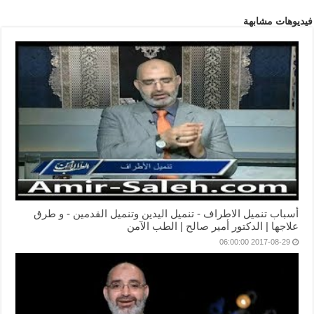
فيديوهات مشابهة
أسباب تنميل الاطراف - تنميل اليدين وتنميل القدمين - و طرق
علاجها | الدكتور أمير صالح | الطب الآمن
2017-08-29 06:00:00