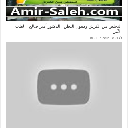
التخلص من الكرش ودهون البطن | الدكتور أمير صالح | الطب
الآمن
2015-10-21 15:24:15